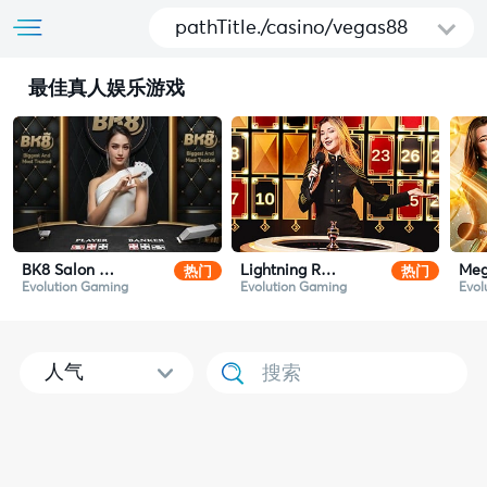
pathTitle./casino/vegas88
最佳真人娱乐游戏
热门
热门
BK8 Salon Prive Baccarat
Lightning Roulette
Meg
Evolution Gaming
Evolution Gaming
Evol
人气